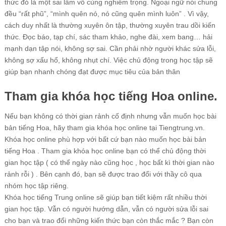
thức đó là một sai lầm vô cùng nghiêm trọng. Ngoại ngữ nói chung
đều “rất phũ”, “mình quên nó, nó cũng quên mình luôn” . Vì vậy,
cách duy nhất là thường xuyên ôn tập, thường xuyên trau dồi kiến
thức. Đọc báo, tạp chí, sác tham khảo, nghe đài, xem bang… hải
mạnh dạn tập nói, không sợ sai. Cần phải nhờ người khác sửa lỗi,
không sợ xấu hổ, không nhụt chí. Việc chủ động trong học tập sẽ
giúp bạn nhanh chóng đạt được mục tiêu của bản thân
Tham gia khóa học tiếng Hoa online.
Nếu bạn không có thời gian rảnh cố định nhưng vẫn muốn học bài
bản tiếng Hoa, hãy tham gia khóa học online tại Tiengtrung.vn.
Khóa học online phù hợp với bất cứ bạn nào muốn học bài bản
tiếng Hoa . Tham gia khóa học online bạn có thể chủ động thời
gian học tập ( có thể ngày nào cũng học , học bất kì thời gian nào
rảnh rỗi ) . Bên cạnh đó, bạn sẽ được trao đổi với thầy cô qua
nhóm học tập riêng.
Khóa học tiếng Trung online sẽ giúp bạn tiết kiệm rất nhiều thời
gian học tập. Vẫn có người hướng dẫn, vẫn có người sửa lỗi sai
cho bạn và trao đổi những kiến thức bạn còn thắc mắc ? Bạn còn