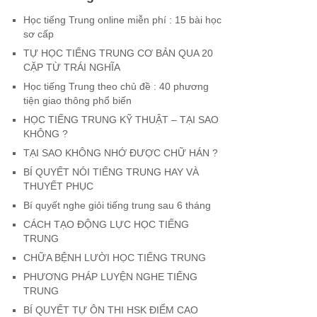
Học tiếng Trung online miễn phí : 15 bài học
sơ cấp
TỰ HỌC TIẾNG TRUNG CƠ BẢN QUA 20
CẶP TỪ TRÁI NGHĨA
Học tiếng Trung theo chủ đề : 40 phương
tiện giao thông phổ biến
HỌC TIẾNG TRUNG KỸ THUẬT – TẠI SAO
KHÔNG ?
TẠI SAO KHÔNG NHỚ ĐƯỢC CHỮ HÁN ?
BÍ QUYẾT NÓI TIẾNG TRUNG HAY VÀ
THUYẾT PHỤC
Bí quyết nghe giỏi tiếng trung sau 6 tháng
CÁCH TẠO ĐỘNG LỰC HỌC TIẾNG
TRUNG
CHỮA BỆNH LƯỜI HỌC TIẾNG TRUNG
PHƯƠNG PHÁP LUYỆN NGHE TIẾNG
TRUNG
BÍ QUYẾT TỰ ÔN THI HSK ĐIỂM CAO