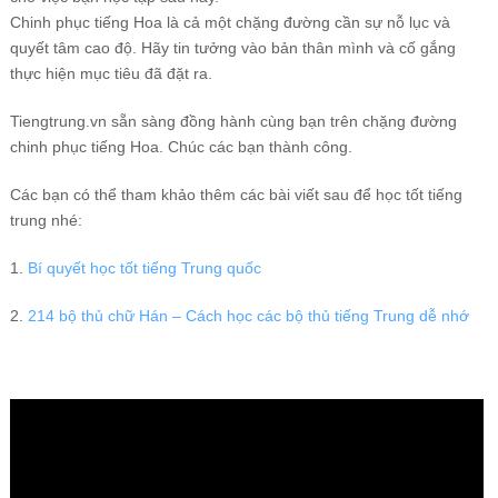
Chinh phục tiếng Hoa là cả một chặng đường cần sự nỗ lục và
quyết tâm cao độ. Hãy tin tưởng vào bản thân mình và cố gắng
thực hiện mục tiêu đã đặt ra.
Tiengtrung.vn sẵn sàng đồng hành cùng bạn trên chặng đường
chinh phục tiếng Hoa. Chúc các bạn thành công.
Các bạn có thể tham khảo thêm các bài viết sau để học tốt tiếng
trung nhé:
1.
Bí quyết học tốt tiếng Trung quốc
2.
214 bộ thủ chữ Hán – Cách học các bộ thủ tiếng Trung dễ nhớ