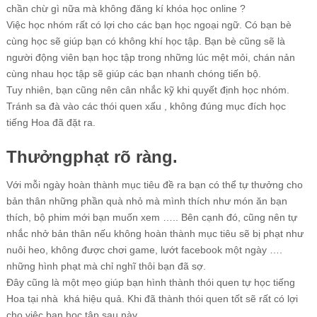
chần chừ gì nữa mà không đăng kí khóa học online ?
Việc học nhóm rất có lợi cho các bạn học ngoại ngữ. Có bạn bè
cùng học sẽ giúp bạn có không khí học tập. Bạn bè cũng sẽ là
người động viên bạn học tập trong những lúc mệt mỏi, chán nản
cùng nhau học tập sẽ giúp các bạn nhanh chóng tiến bộ.
Tuy nhiên, bạn cũng nên cân nhắc kỹ khi quyết định học nhóm.
Tránh sa đà vào các thói quen xấu , không đúng mục đích học
tiếng Hoa đã đặt ra.
Thưởngphạt rõ ràng.
Với mỗi ngày hoàn thành mục tiêu đề ra bạn có thể tự thưởng cho
bản thân những phần quà nhỏ mà mình thích như món ăn bạn
thích, bộ phim mới bạn muốn xem ….. Bên cạnh đó, cũng nên tự
nhắc nhở bản thân nếu không hoàn thành mục tiêu sẽ bị phạt như
nuôi heo, không được chơi game, lướt facebook một ngày ….
những hình phạt mà chỉ nghĩ thôi bạn đã sợ.
Đây cũng là một mẹo giúp bạn hình thành thói quen tự học tiếng
Hoa tại nhà khá hiệu quả. Khi đã thành thói quen tốt sẽ rất có lợi
cho việc bạn học tập sau này.