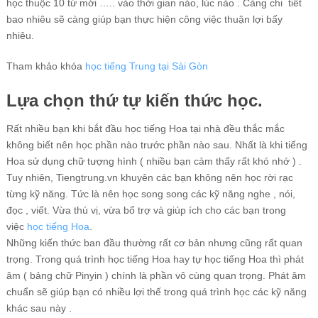
học thuộc 10 từ mới ….. vào thời gian nào, lúc nào . Càng chi tiết
bao nhiêu sẽ càng giúp bạn thực hiện công việc thuận lợi bấy
nhiêu.
Tham khảo khóa
học tiếng Trung tại Sài Gòn
Lựa chọn thứ tự kiến thức học.
Rất nhiều bạn khi bắt đầu học tiếng Hoa tại nhà đều thắc mắc
không biết nên học phần nào trước phần nào sau. Nhất là khi tiếng
Hoa sử dụng chữ tượng hình ( nhiều bạn cảm thấy rất khó nhớ ) .
Tuy nhiên, Tiengtrung.vn khuyên các bạn không nên học rời rạc
từng kỹ năng. Tức là nên học song song các kỹ năng nghe , nói,
đọc , viết. Vừa thú vị, vừa bổ trợ và giúp ích cho các bạn trong
việc
học tiếng Hoa
.
Những kiến thức ban đầu thường rất cơ bản nhưng cũng rất quan
trọng. Trong quá trình học tiếng Hoa hay tự học tiếng Hoa thì phát
âm ( bảng chữ Pinyin ) chính là phần vô cùng quan trọng. Phát âm
chuẩn sẽ giúp bạn có nhiều lợi thế trong quá trình học các kỹ năng
khác sau này .