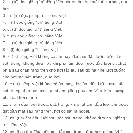
2. p: (p’) đọc giống “p” tiếng Việt nhưng âm hai môi, tắc, trong, đưa
hơi.
3. m: (m) đọc giống “m” tiếng Việt.
4. f: (f) đọc giống “ph” tiếng Việt.
5. d: (d) đọc giống “t” tiếng Việt.
6. t: (t’) đọc giống “th” tiếng Việt.
7. n: (n) đọc giống “n” tiếng Việt.
8. l: (l) đọc giống “l“ tiếng Việt.
9. z: (ts) tiếng Việt không có âm này, đọc âm đầu lưỡi trước, tác
sát, trong, không đưa hơi, khi phát âm đưa trước đầu lưỡi bịt chặt
phía sau chân răng trên cho hơi tắc lại, sau đó hạ nhẹ lưỡi xuống
cho hơi ma sát, trong, đưa hơi.
10. c (ts’) tiếng Việt không có âm này, đọc âm đầu lưỡi trước, tắc
sát, trong, đưa hơi, cách phát âm giống phụ âm “z” ở trên nhưng
phải bật hơi mạnh.
11. s: âm đầu lưỡi trước, sát, trong, khi phát âm, đầu lưỡi phí trước
đặt gần mặt sau răng trên, hơi cọ sát ra ngoài.
12. zh: (t,s) âm đầu luỡi sau, tắc sát, trong, không đưa hơi, giống
“tr” tiếng Việt.
13. ch: (t,s’) âm đầu lưỡi sau, tắc sát, trong, đưa hơi, giống “zh”