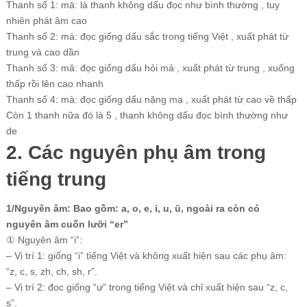
Thanh số 1: mā: là thanh không dấu đọc như bình thường , tuy
nhiên phát âm cao
Thanh số 2: má: đọc giống dấu sắc trong tiếng Việt , xuất phát từ
trung và cao dần
Thanh số 3: mă: đọc giống dấu hỏi mả , xuất phát từ trung , xuống
thấp rồi lên cao nhanh
Thanh số 4: mà: đọc giống dấu nặng mạ , xuất phát từ cao về thấp
Còn 1 thanh nữa đó là 5 , thanh không dấu đọc bình thường như
de
2. Các nguyên phụ âm trong
tiếng trung
1/Nguyên âm: Bao gồm: a, o, e, i, u, ü, ngoài ra còn có
nguyên âm cuốn lưỡi “er”
① Nguyên âm “i”:
– Vị trí 1: giống “i” tiếng Việt và không xuất hiện sau các phụ âm:
“z, c, s, zh, ch, sh, r”.
– Vị trí 2: đoc giống “ư” trong tiếng Việt và chỉ xuất hiện sau “z, c,
s”.