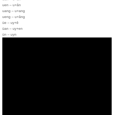
uen – u+ân
uang – u+ang
ueng – u+âng
üe – uy+ê
üan – uy+en
ün – uyn