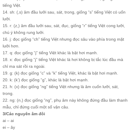
tiếng Việt.
14. sh: (,s) âm đầu lưỡi sau, sát, trong, giống “s” tiếng Việt có uốn
lưỡi.
15. r: (z,) âm đầu lưỡi sau, sát, đục, giống “r” tiếng Việt cong lưỡi,
chú ý không rung lưỡi.
16. j: đọc giống “ch” tiếng Việt nhưng đọc sâu vào phía trong mặt
lưỡi hơn.
17. q: đọc giống “j” tiếng Việt khác là bật hơi mạnh.
18. x: đọc giống “j” tiếng Việt khác là hơi không bị tắc lúc đầu mà
chỉ ma sát rồi ra ngoài.
19. g: (k) đọc giống “c” và “k” tiếng Việt, khác là bật hơi mạnh.
20. k: (k’) đọc giống “g”, khác là bật hơi mạnh.
21. h: (x) đọc giống “ng” tiếng Việt nhưng là âm cuốn lưỡi, sát,
trong.
22. ng: (n,) đọc giống “ng”, phụ âm này không đứng đầu làm thanh
mẫu, chỉ đứng cuối một số vận câu.
3/Các nguyên âm đôi
ai – ai
ei – ây