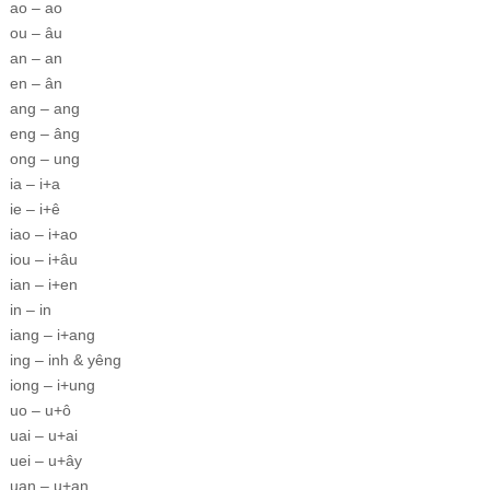
ao – ao
ou – âu
an – an
en – ân
ang – ang
eng – âng
ong – ung
ia – i+a
ie – i+ê
iao – i+ao
iou – i+âu
ian – i+en
in – in
iang – i+ang
ing – inh & yêng
iong – i+ung
uo – u+ô
uai – u+ai
uei – u+ây
uan – u+an