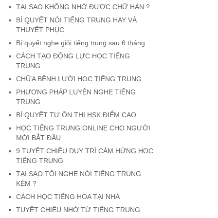
TẠI SAO KHÔNG NHỚ ĐƯỢC CHỮ HÁN ?
BÍ QUYẾT NÓI TIẾNG TRUNG HAY VÀ
THUYẾT PHỤC
Bí quyết nghe giỏi tiếng trung sau 6 tháng
CÁCH TẠO ĐỘNG LỰC HỌC TIẾNG
TRUNG
CHỮA BỆNH LƯỜI HỌC TIẾNG TRUNG
PHƯƠNG PHÁP LUYỆN NGHE TIẾNG
TRUNG
BÍ QUYẾT TỰ ÔN THI HSK ĐIỂM CAO
HỌC TIẾNG TRUNG ONLINE CHO NGƯỜI
MỚI BẮT ĐẦU
9 TUYỆT CHIÊU DUY TRÌ CẢM HỨNG HỌC
TIẾNG TRUNG
TẠI SAO TÔI NGHE NÓI TIẾNG TRUNG
KÉM ?
CÁCH HỌC TIẾNG HOA TẠI NHÀ
TUYỆT CHIÊU NHỚ TỪ TIẾNG TRUNG