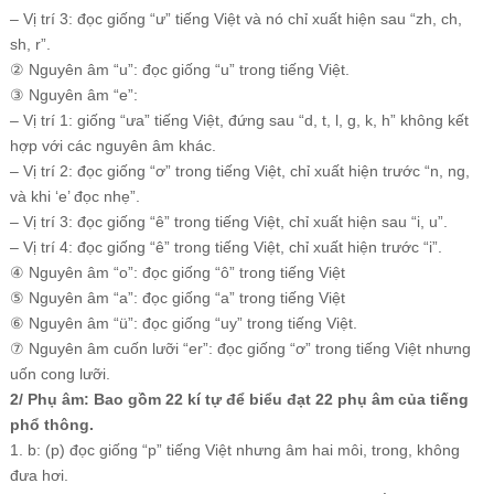
– Vị trí 3: đọc giống “ư” tiếng Việt và nó chỉ xuất hiện sau “zh, ch,
sh, r”.
② Nguyên âm “u”: đọc giống “u” trong tiếng Việt.
③ Nguyên âm “e”:
– Vị trí 1: giống “ưa” tiếng Việt, đứng sau “d, t, l, g, k, h” không kết
hợp với các nguyên âm khác.
– Vị trí 2: đọc giống “ơ” trong tiếng Việt, chỉ xuất hiện trước “n, ng,
và khi ‘e’ đọc nhẹ”.
– Vị trí 3: đọc giống “ê” trong tiếng Việt, chỉ xuất hiện sau “i, u”.
– Vị trí 4: đọc giống “ê” trong tiếng Việt, chỉ xuất hiện trước “i”.
④ Nguyên âm “o”: đọc giống “ô” trong tiếng Việt
⑤ Nguyên âm “a”: đọc giống “a” trong tiếng Việt
⑥ Nguyên âm “ü”: đọc giống “uy” trong tiếng Việt.
⑦ Nguyên âm cuốn lưỡi “er”: đọc giống “ơ” trong tiếng Việt nhưng
uốn cong lưỡi.
2/ Phụ âm: Bao gồm 22 kí tự để biểu đạt 22 phụ âm của tiếng
phổ thông.
1. b: (p) đọc giống “p” tiếng Việt nhưng âm hai môi, trong, không
đưa hơi.