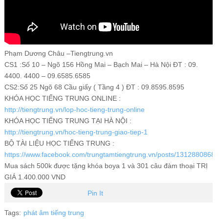
Phạm Dương Châu –Tiengtrung.vn
CS1 :Số 10 – Ngõ 156 Hồng Mai – Bạch Mai – Hà Nội ĐT : 09.
4400. 4400 – 09.6585.6585
CS2:Số 25 Ngõ 68 Cầu giấy ( Tầng 4 ) ĐT : 09.8595.8595
KHÓA HỌC TIẾNG TRUNG ONLINE :
http://tiengtrung.vn/lop-hoc-tieng-trung-online
KHÓA HỌC TIẾNG TRUNG TẠI HÀ NỘI :
http://tiengtrung.vn/hoc-tieng-trung-giao-tiep-1
BỘ TÀI LIỆU HỌC TIẾNG TRUNG :
https://www.facebook.com/trungtamtiengtrung.vn/posts/1312880868
Mua sách 500k được tặng khóa boya 1 và 301 câu đàm thoại TRỊ
GIÁ 1.400.000 VND
Pin It
Tags:
phát âm tiếng trung